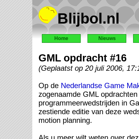
Blijbol.nl
Home
Nieuws
GML opdracht #16
(Geplaatst op 20 juli 2006, 1
Op de
Nederlandse Game Ma
zogenaamde GML opdrachten ge
programmeerwedstrijden in Gam
zestiende editie van deze weds
motion planning.
Als u meer wilt weten over dez