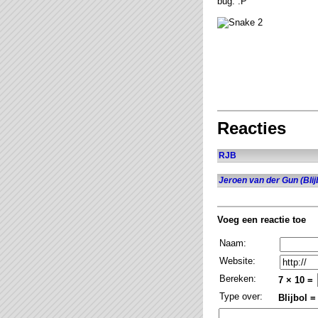
bug. :P
Reacties
RJB
Jeroen van der Gun (Blij
Voeg een reactie toe
Naam:
Website:
Bereken:
7 × 10 =
Type over:
Blijbol =