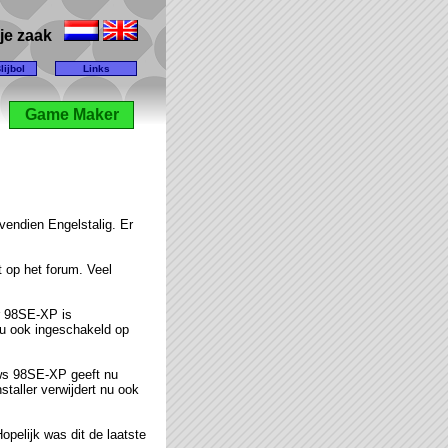
lije zaak
lijbol
Links
Game Maker
ovendien Engelstalig. Er
t op het forum. Veel
or 98SE-XP is
nu ook ingeschakeld op
ows 98SE-XP geeft nu
staller verwijdert nu ook
pelijk was dit de laatste