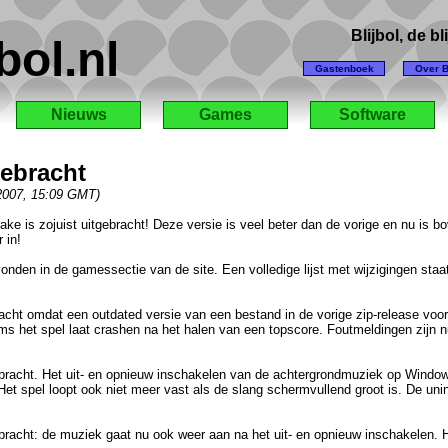
Blijbol, de b
bol.nl
Gastenboek
Over B
Nieuws
Games
Software
gebracht
 2007, 15:09 GMT)
nake is zojuist uitgebracht! Deze versie is veel beter dan de vorige en nu is b
 in!
nden in de gamessectie van de site. Een volledige lijst met wijzigingen staa
racht omdat een outdated versie van een bestand in de vorige zip-release vo
s het spel laat crashen na het halen van een topscore. Foutmeldingen zijn 
ebracht. Het uit- en opnieuw inschakelen van de achtergrondmuziek op Wind
et spel loopt ook niet meer vast als de slang schermvullend groot is. De unin
bracht: de muziek gaat nu ook weer aan na het uit- en opnieuw inschakelen. Ho