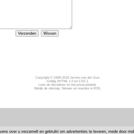
Copyright © 1999-2018
Jeroen van der Gun
.
Geldig
XHTML 1.0
en
CSS 2
.
Lees de disclaimer en het privacybeleid.
Bekijk de sitemap.
Nieuws
en
reacties
in RSS.
vens over u verzamelt en gebruikt om advertenties te leveren, mede door mi