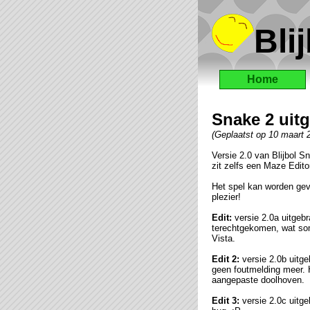
Blij
Home
Snake 2 uit
(Geplaatst op 10 maart
Versie 2.0 van Blijbol S
zit zelfs een Maze Editor
Het spel kan worden gevo
plezier!
Edit:
versie 2.0a uitgeb
terechtgekomen, wat som
Vista.
Edit 2:
versie 2.0b uitg
geen foutmelding meer. H
aangepaste doolhoven.
Edit 3:
versie 2.0c uitge