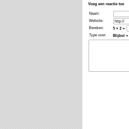
Voeg een reactie toe
Naam:
Website:
Bereken:
5 × 2 =
Type over:
Blijbol =