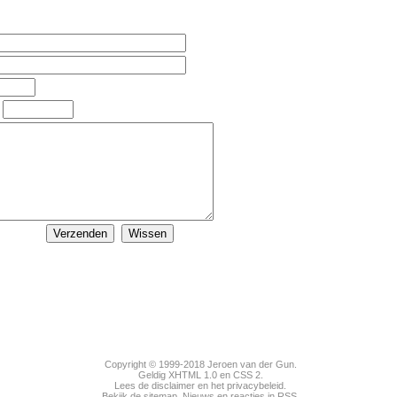
Copyright © 1999-2018
Jeroen van der Gun
.
Geldig
XHTML 1.0
en
CSS 2
.
Lees de disclaimer en het privacybeleid.
Bekijk de sitemap.
Nieuws
en
reacties
in RSS.