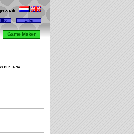
lije zaak
lijbol
Links
Game Maker
en kun je de