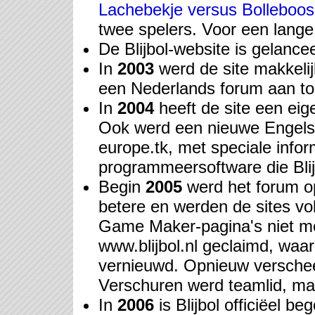
Lachebekje versus Bolleboos
twee spelers. Voor een lange t
De Blijbol-website is gelance
In
2003
werd de site makkelij
een Nederlands forum aan t
In
2004
heeft de site een eig
Ook werd een nieuwe Engelsta
europe.tk, met speciale info
programmeersoftware die Blij
Begin
2005
werd het forum op
betere en werden de sites vol
Game Maker-pagina's niet mee
www.blijbol.nl geclaimd, waar
vernieuwd. Opnieuw verschee
Verschuren werd teamlid, maar
In
2006
is Blijbol officiëel 